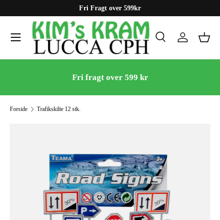
Fri Fragt over 599kr
Gå til indhold
Menu
Søg
Log ind
Kurv
Søg
Søg
Fri fragt over 599 kr
Forside
Trafikskilte 12 stk.
Gå til produktinformation