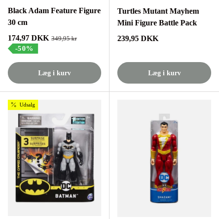
Black Adam Feature Figure
Turtles Mutant Mayhem
30 cm
Mini Figure Battle Pack
Tilbudspris
174,97 DKK
Normalpris
239,95 DKK
Normalpris
349,95 kr
-50%
Læg i kurv
Læg i kurv
Udsalg