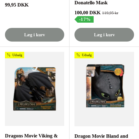
Donatello Mask
Normalpris
99,95 DKK
Tilbudspris
100,00 DKK
Normalpris
119,95 kr
-17%
Læg i kurv
Læg i kurv
Udsalg
Udsalg
Dragons Movie Viking &
Dragon Movie Bland and