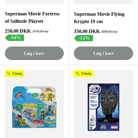
Superman Movie Fortress
Superman Movie Flying
of Solitude Playset
Krypto 19 cm
Tilbudspris
250,00 DKK
Tilbudspris
350,00 DKK
Normalpris
379,95 kr
Normalpris
399,95 kr
-34%
-12%
Læg i kurv
Læg i kurv
Udsalg
Udsalg