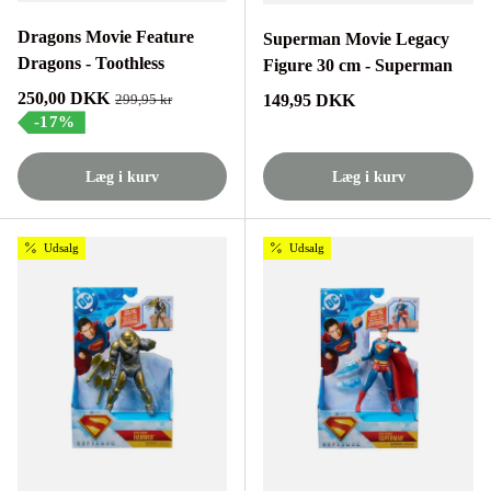
Dragons Movie Feature
Superman Movie Legacy
Dragons - Toothless
Figure 30 cm - Superman
Tilbudspris
250,00 DKK
Normalpris
149,95 DKK
Normalpris
299,95 kr
-17%
Læg i kurv
Læg i kurv
Udsalg
Udsalg