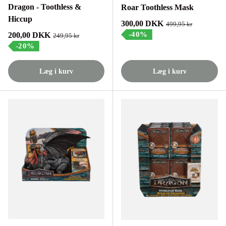
Dragon - Toothless &
Roar Toothless Mask
Hiccup
Tilbudspris
300,00 DKK
Normalpris
499,95 kr
Tilbudspris
-40%
200,00 DKK
Normalpris
249,95 kr
-20%
Læg i kurv
Læg i kurv