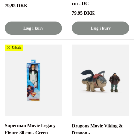
cm - DC
Normalpris
79,95 DKK
Normalpris
79,95 DKK
Læg i kurv
Læg i kurv
Udsalg
Superman Movie Legacy
Dragons Movie Viking &
Figure 30 cm - Green
Dragon -