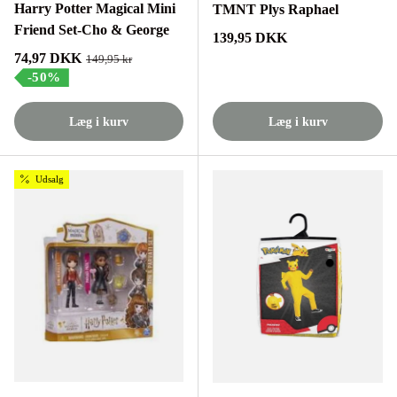
Harry Potter Magical Mini
TMNT Plys Raphael
Friend Set-Cho & George
Normalpris
139,95 DKK
Tilbudspris
74,97 DKK
Normalpris
149,95 kr
-50%
Læg i kurv
Læg i kurv
Udsalg