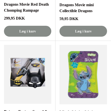
Dragons Movie Red Death
Dragons Movie mini
Chomping Rampage
Collectible Dragons
Normalpris
299,95 DKK
Normalpris
59,95 DKK
Læg i kurv
Læg i kurv