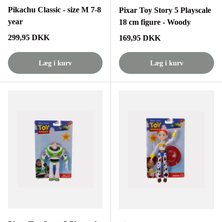
Pikachu Classic - size M 7-8
Pixar Toy Story 5 Playscale
year
18 cm figure - Woody
Normalpris
299,95 DKK
Normalpris
169,95 DKK
Læg i kurv
Læg i kurv