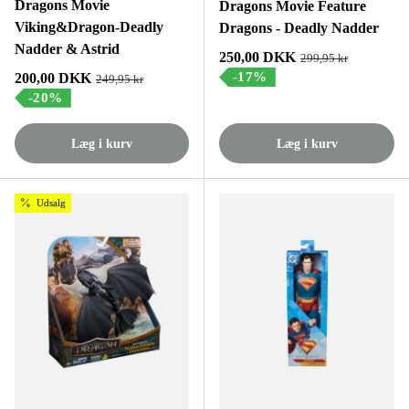
Dragons Movie
Dragons Movie Feature
Viking&Dragon-Deadly
Dragons - Deadly Nadder
Nadder & Astrid
Tilbudspris
250,00 DKK
Normalpris
299,95 kr
Tilbudspris
-17%
200,00 DKK
Normalpris
249,95 kr
-20%
Læg i kurv
Læg i kurv
Udsalg