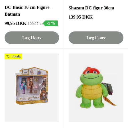
DC Basic 10 cm Figure -
Shazam DC figur 30cm
Batman
Normalpris
139,95 DKK
Tilbudspris
99,95 DKK
-9%
Normalpris
109,95 kr
Læg i kurv
Læg i kurv
Udsalg