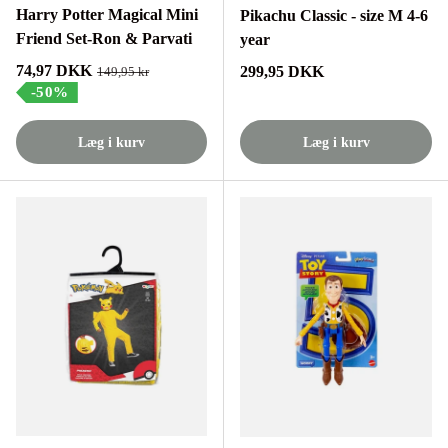
Harry Potter Magical Mini
Pikachu Classic - size M 4-6
Friend Set-Ron & Parvati
year
Tilbudspris
74,97 DKK
Normalpris
299,95 DKK
Normalpris
149,95 kr
-50%
Læg i kurv
Læg i kurv