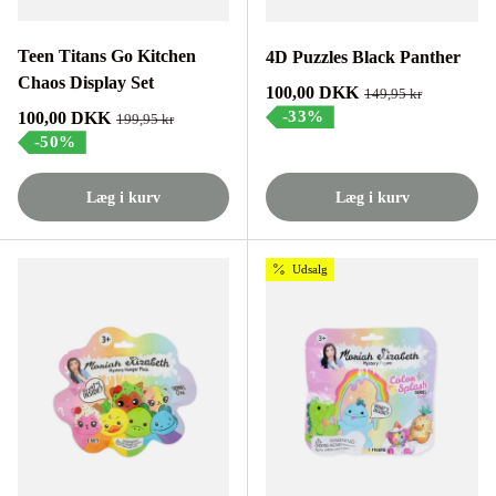
Teen Titans Go Kitchen
4D Puzzles Black Panther
Chaos Display Set
Tilbudspris
100,00 DKK
Normalpris
149,95 kr
Tilbudspris
-33%
100,00 DKK
Normalpris
199,95 kr
-50%
Læg i kurv
Læg i kurv
Udsalg