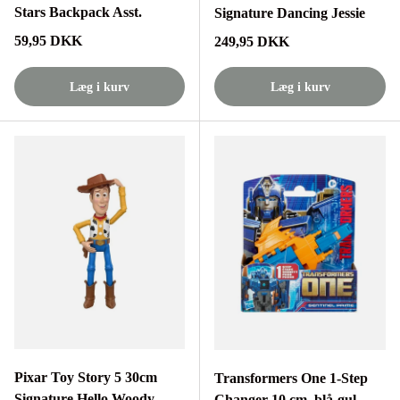
Stars Backpack Asst.
Signature Dancing Jessie
Normalpris
59,95 DKK
Normalpris
249,95 DKK
Læg i kurv
Læg i kurv
Pixar Toy Story 5 30cm
Transformers One 1-Step
Signature Hello Woody
Changer 10 cm. blå-gul