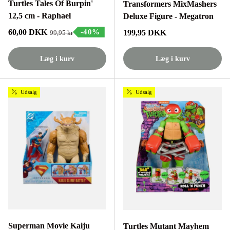
Turtles Tales Of Burpin'
Transformers MixMashers
12,5 cm - Raphael
Deluxe Figure - Megatron
Tilbudspris
60,00 DKK
-40%
Normalpris
199,95 DKK
Normalpris
99,95 kr
Læg i kurv
Læg i kurv
Udsalg
Udsalg
Superman Movie Kaiju
Turtles Mutant Mayhem