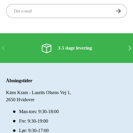
E-mail
Tilmeld
Forrige
Næs
3-5 dage levering
Åbningstider
Kims Kram - Laurits Olsens Vej 1,
2650 Hvidovre
Man-tors: 9:30-18:00
Fre: 9:30-19:00
Lør: 9:30-17:00