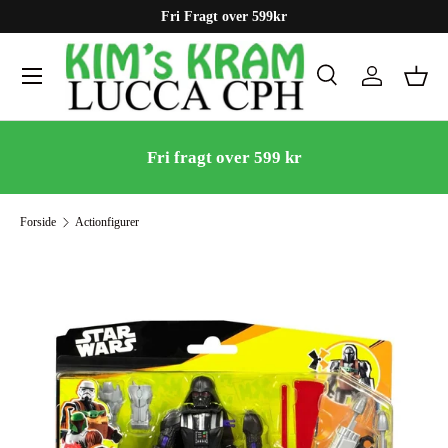
Fri Fragt over 599kr
Gå til indhold
Menu
Søg
Log ind
Kurv
Søg
Søg
Fri fragt over 599 kr
Forside
Actionfigurer