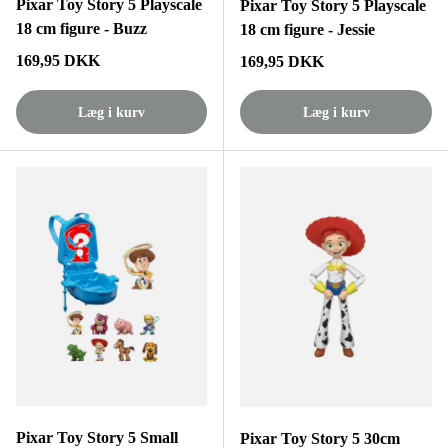
Pixar Toy Story 5 Playscale
Pixar Toy Story 5 Playscale
18 cm figure - Buzz
18 cm figure - Jessie
Normalpris
169,95 DKK
Normalpris
169,95 DKK
Læg i kurv
Læg i kurv
Pixar Toy Story 5 Small
Pixar Toy Story 5 30cm