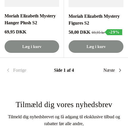
Moriah Elizabeth Mystery
Moriah Elizabeth Mystery
Hanger Plush S2
Figures S2
Normalpris
69,95 DKK
Tilbudspris
50,00 DKK
-29%
Normalpris
69,95 kr
Læg i kurv
Læg i kurv
Forrige
Side 1 af 4
Næste
Tilmæld dig vores nyhedsbrev
Tilmeld dig nyhedsbrevet og få adgang til eksklusive tilbud og
rabatter før alle andre,