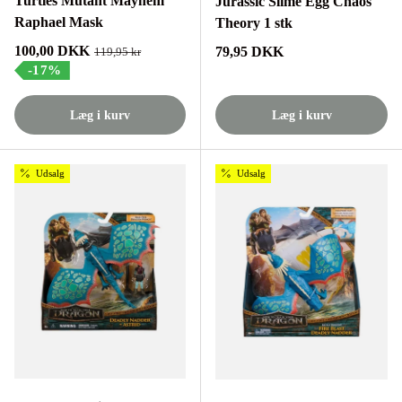
Turtles Mutant Mayhem
Jurassic Slime Egg Chaos
Raphael Mask
Theory 1 stk
Tilbudspris
100,00 DKK
Normalpris
79,95 DKK
Normalpris
119,95 kr
-17%
Læg i kurv
Læg i kurv
Udsalg
Udsalg