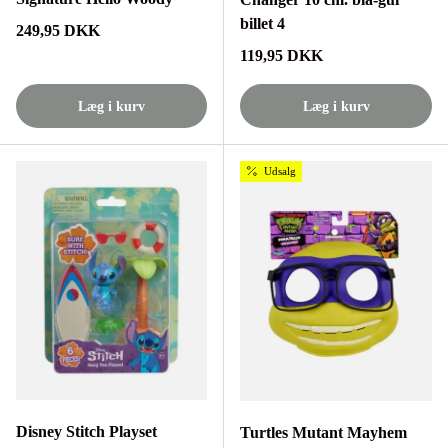
billet 4
Normalpris
249,95 DKK
Normalpris
119,95 DKK
Læg i kurv
Læg i kurv
Udsalg
Disney Stitch Playset
Turtles Mutant Mayhem