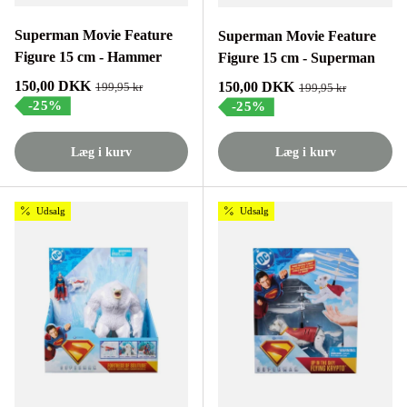
Superman Movie Feature
Superman Movie Feature
Figure 15 cm - Hammer
Figure 15 cm - Superman
Tilbudspris
150,00 DKK
Tilbudspris
150,00 DKK
Normalpris
199,95 kr
Normalpris
199,95 kr
-25%
-25%
Læg i kurv
Læg i kurv
Udsalg
Udsalg