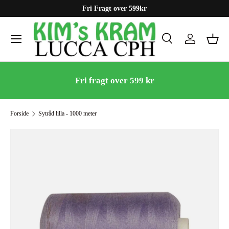
Fri Fragt over 599kr
Gå til indhold
Menu
Søg
Log ind
Kurv
Søg
Søg
Fri fragt over 599 kr
Forside
Sytråd lilla - 1000 meter
Gå til produktinformation