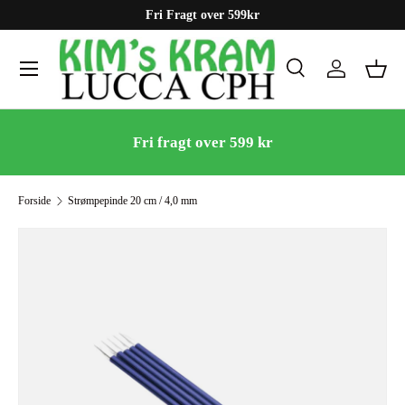
Fri Fragt over 599kr
Gå til indhold
Menu
Søg
Log ind
Kurv
Søg
Søg
Fri fragt over 599 kr
Forside
Strømpepinde 20 cm / 4,0 mm
Gå til produktinformation