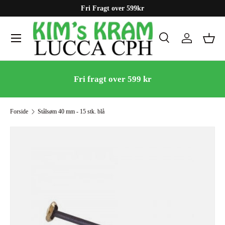
Fri Fragt over 599kr
Gå til indhold
Menu
Søg
Log ind
Kurv
Søg
Søg
Fri fragt over 599 kr
Forside
Stålsøm 40 mm - 15 stk. blå
Gå til produktinformation