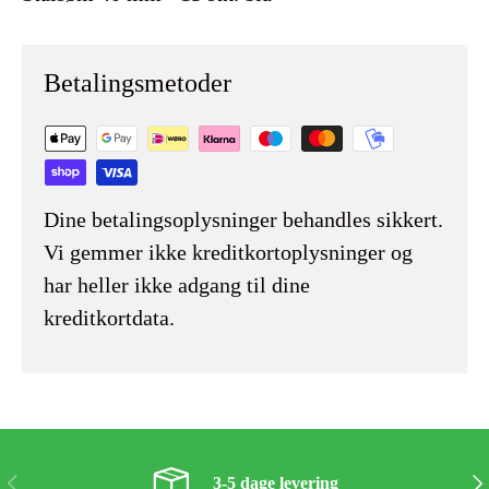
Betalingsmetoder
Dine betalingsoplysninger behandles sikkert.
Vi gemmer ikke kreditkortoplysninger og
har heller ikke adgang til dine
kreditkortdata.
Forrige
Næs
3-5 dage levering