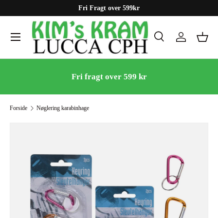
Fri Fragt over 599kr
Gå til indhold
Menu
Søg
Log ind
Kurv
Søg
Søg
Fri fragt over 599 kr
Forside
Nøglering karabinhage
Gå til produktinformation