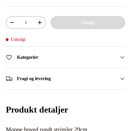
Antal
Udsolgt
Mindsk antal
Øg antal
Udsolgt
Kategorier
Fragt og levering
Produkt detaljer
Moppe hoved rundt strimler 29cm