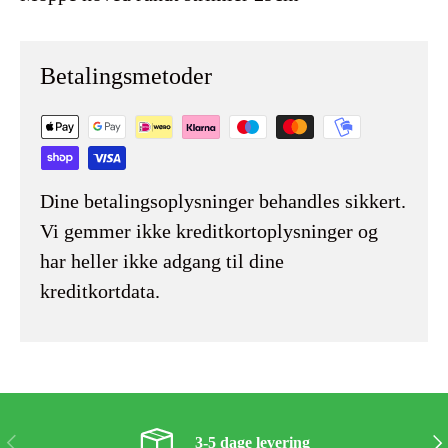
Betalingsmetoder
Dine betalingsoplysninger behandles sikkert.
Vi gemmer ikke kreditkortoplysninger og
har heller ikke adgang til dine
kreditkortdata.
Forrige
Næs
3-5 dage levering