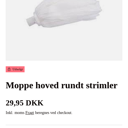
Udsolgt
Moppe hoved rundt strimler
Normalpris
29,95 DKK
Inkl. moms
Fragt
beregnes ved checkout.