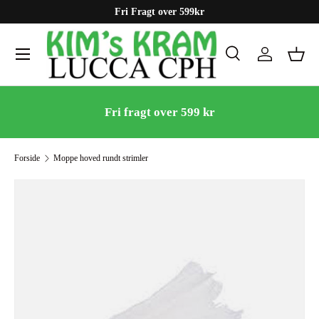
Fri Fragt over 599kr
Gå til indhold
Menu
Søg
Log ind
Kurv
Søg
Søg
Fri fragt over 599 kr
Forside
Moppe hoved rundt strimler
Gå til produktinformation