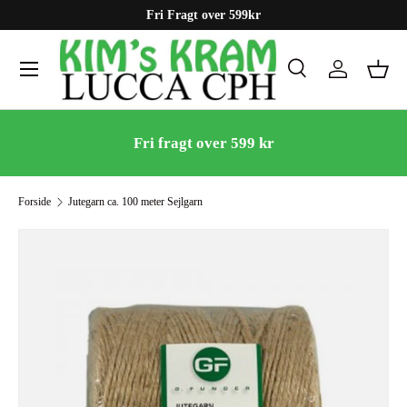
Fri Fragt over 599kr
Gå til indhold
Menu
Søg
Log ind
Kurv
Søg
Søg
Fri fragt over 599 kr
Forside
Jutegarn ca. 100 meter Sejlgarn
Gå til produktinformation