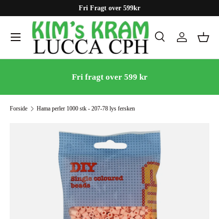
Fri Fragt over 599kr
Gå til indhold
Menu
Søg
Log ind
Kurv
Søg
Søg
Fri fragt over 599 kr
Forside
Hama perler 1000 stk - 207-78 lys fersken
Gå til produktinformation