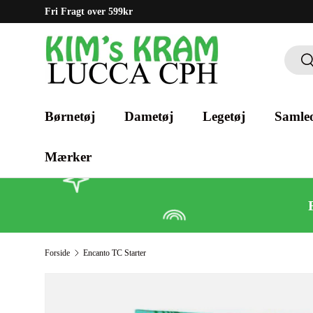
Fri Fragt over 599kr
Gå til indhold
Søg
Sø
Børnetøj
Dametøj
Legetøj
Samleo
Mærker
Forside
Encanto TC Starter
Gå til produktinformation