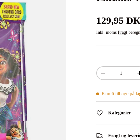
Normalpri
129,95 D
Inkl. moms
Fragt
beregn
Antal
Mindsk antal
Kun 6 tilbage på la
Kategorier
Fragt og lever