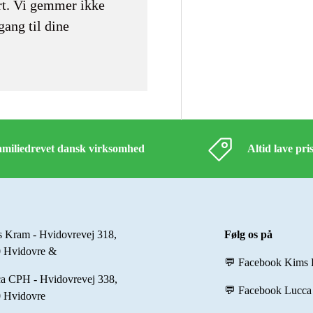
rt. Vi gemmer ikke
gang til dine
miliedrevet dansk virksomhed
Altid lave pri
 Kram - Hvidovrevej 318,
Følg os på
 Hvidovre &
💬 Facebook Kims
a CPH - Hvidovrevej 338,
💬 Facebook Lucc
 Hvidovre