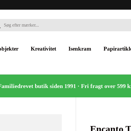
g
bjekter
Kreativitet
Isenkram
Papirartikl
Familiedrevet butik siden 1991 · Fri fragt over 599 k
Encanto T