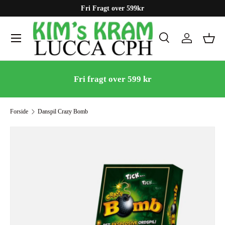
Fri Fragt over 599kr
Gå til indhold
Menu
Søg
Log ind
Kurv
Søg
Søg
Fri fragt over 599 kr
Forside
Danspil Crazy Bomb
Gå til produktinformation