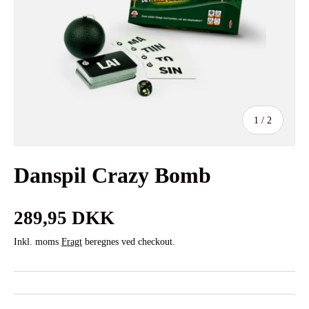
af
1
/
2
Danspil Crazy Bomb
Normalpris
289,95 DKK
Inkl. moms
Fragt
beregnes ved checkout.